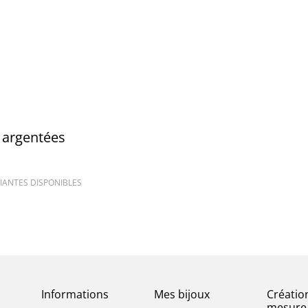
 argentées
IANTES DISPONIBLES
Informations
Mes bijoux
Créatio
mesure