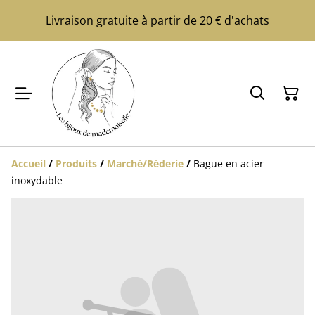
Livraison gratuite à partir de 20 € d'achats
Accueil
/
Produits
/
Marché/Réderie
/
Bague en acier
inoxydable