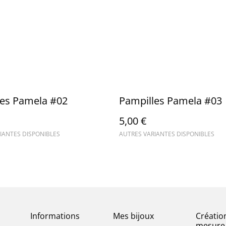
les Pamela #02
Pampilles Pamela #03
5,00 €
IANTES DISPONIBLES
AUTRES VARIANTES DISPONIBLES
Informations
Mes bijoux
Créatio
mesure