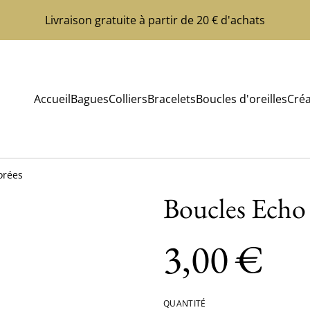
Livraison gratuite à partir de 20 € d'achats
Accueil
Bagues
Colliers
Bracelets
Boucles d'oreilles
Créa
orées
Boucles Echo
3,00 €
QUANTITÉ