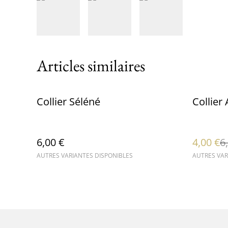
Articles similaires
%
Collier Séléné
Collier
6,00 €
4,00 €
6
AUTRES VARIANTES DISPONIBLES
AUTRES VAR